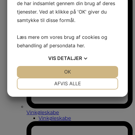
de har indsamlet gennem din brug af deres
tjenester. Ved at klikke på 'OK' giver du
samtykke til disse formål.
Læs mere om vores brug af cookies og
behandling af persondata
her
.
VIS
DETALJER
JA
NEJ
OK
JA
NEJ
NØDVENDIGE
PRÆFERENCER
AFVIS ALLE
JA
NEJ
JA
NEJ
MARKETING
STATISTIK
Vinkøleskabe
Vinkøleskabe