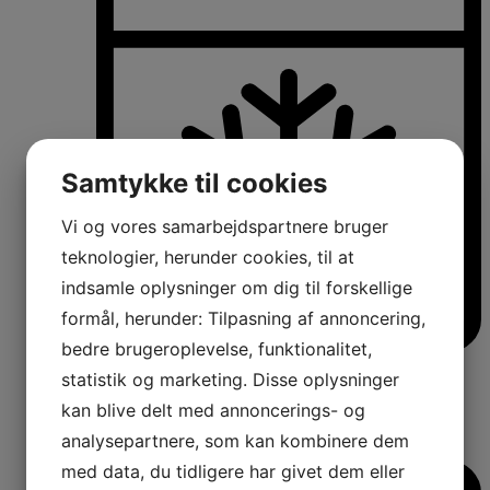
Samtykke til cookies
Vi og vores samarbejdspartnere bruger
teknologier, herunder cookies, til at
indsamle oplysninger om dig til forskellige
formål, herunder: Tilpasning af annoncering,
bedre brugeroplevelse, funktionalitet,
Køle-/fryseskabe
statistik og marketing. Disse oplysninger
Fritstående køle-/fryseskabe
Integrerbare køle-/fryseskabe
kan blive delt med annoncerings- og
Køleskabe med fryseboks
analysepartnere, som kan kombinere dem
Amerikanerkøleskabe
med data, du tidligere har givet dem eller