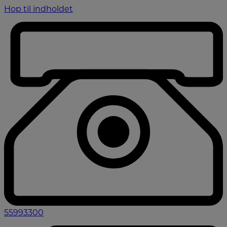
Hop til indholdet
55993300