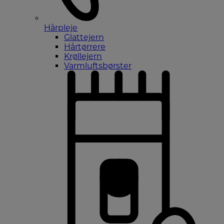
Hårpleje
Glattejern
Hårtørrere
Krøllejern
Varmluftsbørster