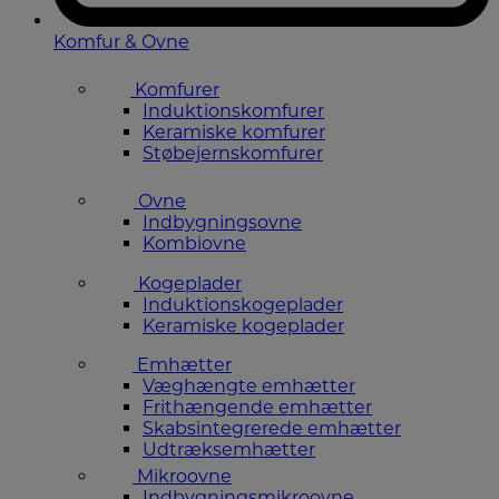
Komfur & Ovne
Komfurer
Induktionskomfurer
Keramiske komfurer
Støbejernskomfurer
Ovne
Indbygningsovne
Kombiovne
Kogeplader
Induktionskogeplader
Keramiske kogeplader
Emhætter
Væghængte emhætter
Frithængende emhætter
Skabsintegrerede emhætter
Udtræksemhætter
Mikroovne
Indbygningsmikroovne