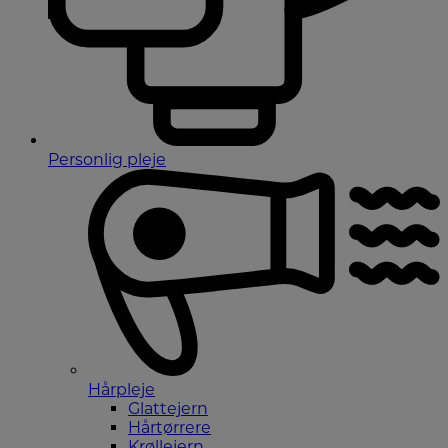
Personlig pleje
Hårpleje
Glattejern
Hårtørrere
Krøllejern