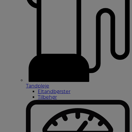
Tandpleje
Eltandbørster
Tilbehør