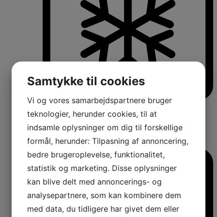
Samtykke til cookies
Vi og vores samarbejdspartnere bruger
Køle-/fryseskabe
teknologier, herunder cookies, til at
Fritstående køle-/fryseskabe
Integrerbare køle-/fryseskabe
indsamle oplysninger om dig til forskellige
Køleskabe med fryseboks
formål, herunder: Tilpasning af annoncering,
Amerikanerkøleskabe
bedre brugeroplevelse, funktionalitet,
statistik og marketing. Disse oplysninger
kan blive delt med annoncerings- og
analysepartnere, som kan kombinere dem
med data, du tidligere har givet dem eller