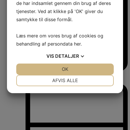
de har indsamlet gennem din brug af deres
tjenester. Ved at klikke på 'OK' giver du
samtykke til disse formål.
Læs mere om vores brug af cookies og
behandling af persondata
her
.
VIS
DETALJER
JA
NEJ
OK
JA
NEJ
Vinkøleskabe
NØDVENDIGE
PRÆFERENCER
AFVIS ALLE
Vinkøleskabe
JA
NEJ
JA
NEJ
MARKETING
STATISTIK