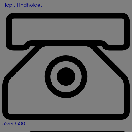
Hop til indholdet
55993300