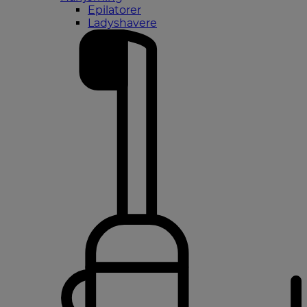
Epilatorer
Ladyshavere