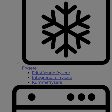
Frysere
Fritstående frysere
Integrerbare frysere
Kummefrysere