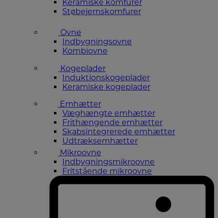
Keramiske komfurer
Støbejernskomfurer
Ovne
Indbygningsovne
Kombiovne
Kogeplader
Induktionskogeplader
Keramiske kogeplader
Emhætter
Væghængte emhætter
Frithængende emhætter
Skabsintegrerede emhætter
Udtræksemhætter
Mikroovne
Indbygningsmikroovne
Fritstående mikroovne